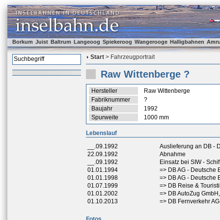
Borkum
Juist
Baltrum
Langeoog
Spiekeroog
Wangerooge
Halligbahnen
Amr
Start
> Fahrzeugportrait
Raw Wittenberge ?
Hersteller
Raw Wittenberge
Fabriknummer
?
Baujahr
1992
Spurweite
1000 mm
Lebenslauf
__.09.1992
Auslieferung an DB -
22.09.1992
Abnahme
__.09.1992
Einsatz bei SIW - Sch
01.01.1994
=> DB AG - Deutsche 
01.01.1998
=> DB AG - Deutsche 
01.07.1999
=> DB Reise & Tourist
01.01.2002
=> DB AutoZug GmbH,
01.10.2013
=> DB Fernverkehr AG
Fotos