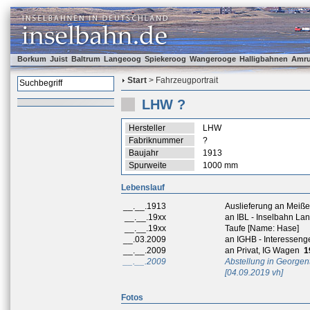
Borkum
Juist
Baltrum
Langeoog
Spiekeroog
Wangerooge
Halligbahnen
Amr
Start
> Fahrzeugportrait
LHW ?
Hersteller
LHW
Fabriknummer
?
Baujahr
1913
Spurweite
1000 mm
Lebenslauf
__.__.1913
Auslieferung an Meiß
__.__.19xx
an IBL - Inselbahn L
__.__.19xx
Taufe [Name: Hase]
__.03.2009
an IGHB - Interesseng
__.__.2009
an Privat, IG Wagen
1
__.__.2009
Abstellung in Georgen
[04.09.2019 vh]
Fotos