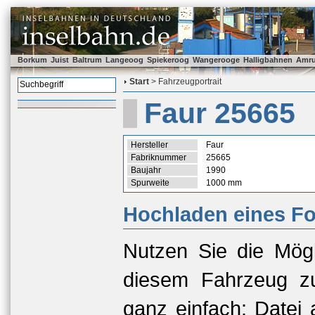
Borkum
Juist
Baltrum
Langeoog
Spiekeroog
Wangerooge
Halligbahnen
Amr
Start
> Fahrzeugportrait
Faur 25665
Hersteller
Faur
Fabriknummer
25665
Baujahr
1990
Spurweite
1000 mm
Hochladen eines Fo
Nutzen Sie die Mögl
diesem Fahrzeug zu
ganz einfach: Datei