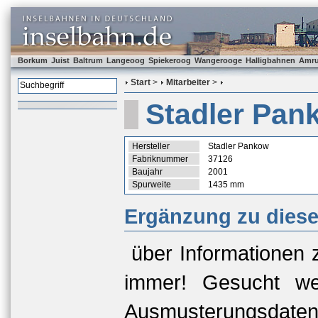
Borkum
Juist
Baltrum
Langeoog
Spiekeroog
Wangerooge
Halligbahnen
Amr
Start
>
Mitarbeiter
>
Stadler Pan
Hersteller
Stadler Pankow
Fabriknummer
37126
Baujahr
2001
Spurweite
1435 mm
Ergänzung zu dies
über Informationen 
immer! Gesucht we
Ausmusterungsda