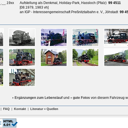
_.__.19xx
Aufstellung als Denkmal, Holiday-Park, Hassloch (Pfalz)
99 4511
[08.1979, 1983 vh]
an IGP - Interessengemeinschaft Preßnitztalbahn e. V., Jöhstadt
99 4
Ergänzungen zum Lebenslauf
und
gute Fotos
von diesem Fahrzeug w
|
FAQ
|
Kontakt
|
Literatur + Quellen