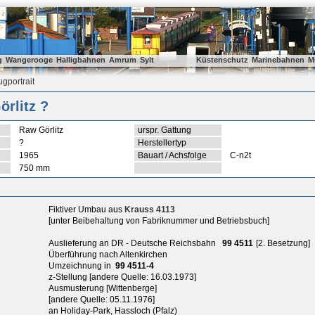
g
Wangerooge
Halligbahnen
Amrum
Sylt
Küstenschutz
Marinebahnen
M
gportrait
rlitz ?
Raw Görlitz
urspr. Gattung
?
Herstellertyp
1965
Bauart / Achsfolge
C-n2t
750 mm
Fiktiver Umbau aus
Krauss 4113
[unter Beibehaltung von Fabriknummer und Betriebsbuch]
Auslieferung an DR - Deutsche Reichsbahn
99 4511
[2. Besetzung]
Überführung nach Altenkirchen
Umzeichnung in
99 4511-4
z-Stellung [andere Quelle: 16.03.1973]
Ausmusterung [Wittenberge]
[andere Quelle: 05.11.1976]
an Holiday-Park, Hassloch (Pfalz)