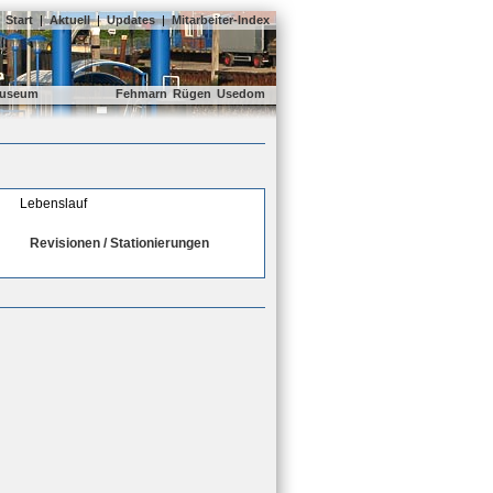
Start
|
Aktuell
|
Updates
|
Mitarbeiter-Index
useum
Fehmarn
Rügen
Usedom
Lebenslauf
Revisionen / Stationierungen