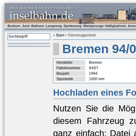
Borkum
Juist
Baltrum
Langeoog
Spiekeroog
Wangerooge
Halligbahnen
Amr
Start
> Fahrzeugportrait
Bremen 94/
Hersteller
Bremen
Fabriknummer
94/07
Baujahr
1994
Spurweite
1000 mm
Hochladen eines Fo
Nutzen Sie die Mögl
diesem Fahrzeug zu
ganz einfach: Datei