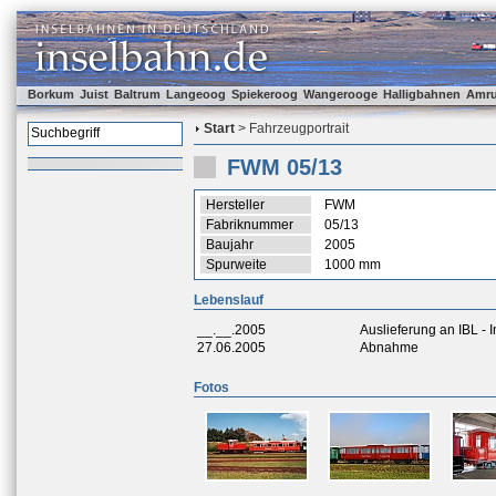
Borkum
Juist
Baltrum
Langeoog
Spiekeroog
Wangerooge
Halligbahnen
Amr
Start
> Fahrzeugportrait
FWM 05/13
Hersteller
FWM
Fabriknummer
05/13
Baujahr
2005
Spurweite
1000 mm
Lebenslauf
__.__.2005
Auslieferung an IBL -
27.06.2005
Abnahme
Fotos