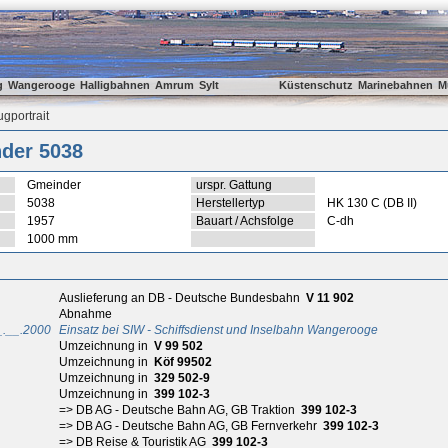
g
Wangerooge
Halligbahnen
Amrum
Sylt
Küstenschutz
Marinebahnen
M
gportrait
der 5038
Gmeinder
urspr. Gattung
5038
Herstellertyp
HK 130 C (DB II)
1957
Bauart / Achsfolge
C-dh
1000 mm
Auslieferung an DB - Deutsche Bundesbahn
V 11 902
Abnahme
_.__.2000
Einsatz bei SIW - Schiffsdienst und Inselbahn Wangerooge
Umzeichnung in
V 99 502
Umzeichnung in
Köf 99502
Umzeichnung in
329 502-9
Umzeichnung in
399 102-3
=> DB AG - Deutsche Bahn AG, GB Traktion
399 102-3
=> DB AG - Deutsche Bahn AG, GB Fernverkehr
399 102-3
=> DB Reise & Touristik AG
399 102-3