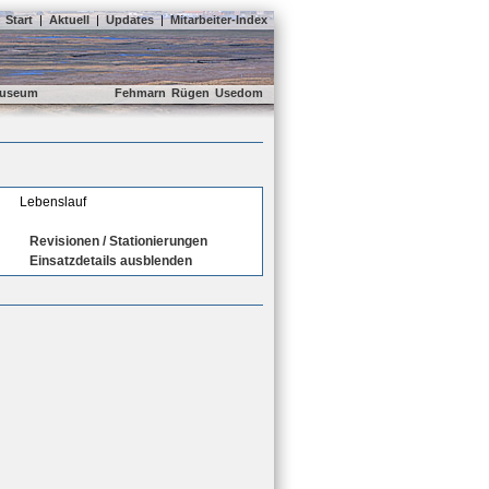
Start
|
Aktuell
|
Updates
|
Mitarbeiter-Index
useum
Fehmarn
Rügen
Usedom
Lebenslauf
Revisionen / Stationierungen
Einsatzdetails ausblenden