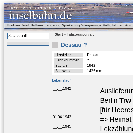
Borkum
Juist
Baltrum
Langeoog
Spiekeroog
Wangerooge
Halligbahnen
Amr
Start
> Fahrzeugportrait
Dessau ?
Hersteller
Dessau
Fabriknummer
?
Baujahr
1942
Spurweite
1435 mm
Lebenslauf
__.__.1942
Ausliefer
Berlin
Trw
[für Heere
01.06.1943
=> Heimat-
__.__.1945
Lokzählu