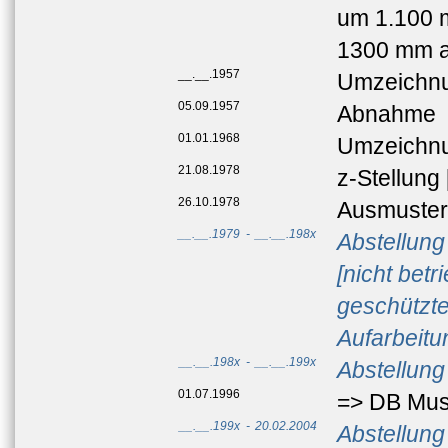
um 1.100 
1300 mm an
__.__.1957
Umzeichnu
05.09.1957
Abnahme
01.01.1968
Umzeichnu
21.08.1978
z-Stellung
26.10.1978
Ausmuste
__.__.1979
-
__.__.198x
Abstellun
[nicht bet
geschützte
Aufarbeitu
__.__.198x
-
__.__.199x
Abstellun
01.07.1996
=> DB Mu
__.__.199x
-
20.02.2004
Abstellun