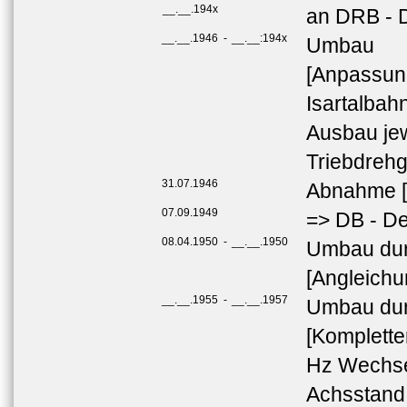
__.__.194x
an DRB - 
__.__.1946
-
__.__:194x
Umbau
[Anpassun
Isartalbah
Ausbau je
Triebdrehg
31.07.1946
Abnahme [
07.09.1949
=> DB - D
08.04.1950
-
__.__.1950
Umbau dur
[Angleichu
__.__.1955
-
__.__.1957
Umbau dur
[Komplette
Hz Wechsel
Achsstand 