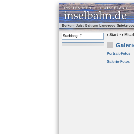
Borkum
Juist
Baltrum
Langeoog
Spiekeroo
Start
>
Mitar
Galeri
Portrait-Fotos
Galerie-Fotos