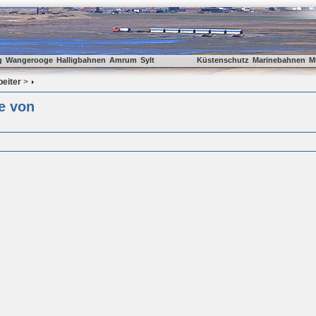
g
Wangerooge
Halligbahnen
Amrum
Sylt
Küstenschutz
Marinebahnen
M
beiter
>
e von