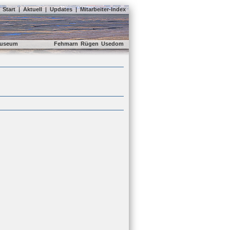
Start
|
Aktuell
|
Updates
|
Mitarbeiter-Index
useum
Fehmarn
Rügen
Usedom