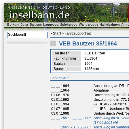
Borkum
Juist
Baltrum
Langeoog
Spiekeroog
Wangerooge
Halligbahnen
Amr
Start
> Fahrzeugportrait
VEB Bautzen 35/1964
Hersteller
VEB Bautzen
Fabriknummer
35/1964
Baujahr
1964
Spurweite
1435 mm
Lebenslauf
__.__.1964
Auslieferung an DR -
__.__.1964
Abnahme
01.06.1970
Umzeichnung in
171 
01.01.1992
Umzeichnung in
771 
01.01.1994
=> DB AG - Deutsche 
01.07.1995
an UBB - Usedomer B
03.07.1998
Umbau durch Werk Neus
__.__.2001
-
__.__.2005
Abstellung im Bf. Her
[17.06.2001 vh]
__.__.2005
-
13.02.2007
Abstellung im Bahnho