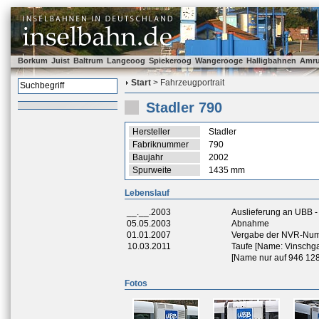
Borkum
Juist
Baltrum
Langeoog
Spiekeroog
Wangerooge
Halligbahnen
Amr
Start
> Fahrzeugportrait
Stadler 790
Hersteller
Stadler
Fabriknummer
790
Baujahr
2002
Spurweite
1435 mm
Lebenslauf
__.__.2003
Auslieferung an UBB 
05.05.2003
Abnahme
01.01.2007
Vergabe der NVR-Nu
10.03.2011
Taufe [Name: Vinschg
[Name nur auf 946 12
Fotos