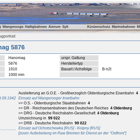
g
Wangerooge
Halligbahnen
Amrum
Sylt
Küstenschutz
Marinebahnen
M
gportrait
ag 5876
Hanomag
urspr. Gattung
5876
Herstellertyp
1910
Bauart / Achsfolge
B-n2t
1000 mm
Auslieferung an G.O.E. - Großherzoglich Oldenburgische Eisenbahn
4
8.09.1942
Einsatz auf Wangerooger Inselbahn
=> O.S. - Oldenburgische Staatsbahnen
4
=> DR - Reichseisenbahnen des Deutschen Reiches
4 Oldenburg
=> DRG - Deutsche Reichsbahn-Gesellschaft
4 Oldenburg
Umzeichnung in
99 022
=> DRB - Deutsche Reichsbahn
99 022
_.__.____
Einsatz auf Ochotschewka [RUS] - Kolpny [RUS]
[zuvor Aufarbeitung im Raw Bremen für Dienst an der "Ostfront"]