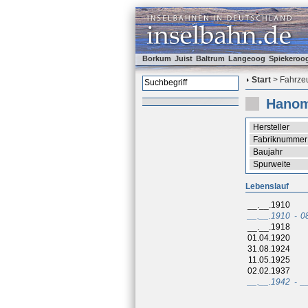
Borkum
Juist
Baltrum
Langeoog
Spiekeroo
Start
> Fahrzeu
Hanom
Hersteller
Fabriknummer
Baujahr
Spurweite
Lebenslauf
__.__.1910
__.__.1910
-
0
__.__.1918
01.04.1920
31.08.1924
11.05.1925
02.02.1937
__.__.1942
-
_