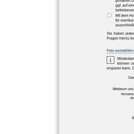
größeren D
ggf. auf e
betriebene
Mit dem Ho
für eventu
ausschließl
Sie haben jeder
Fragen hierzu be
Foto auswählen 
Mindestan
können un
ersparen kann. 
Dat
Bilddatum und
Vorname
de
B