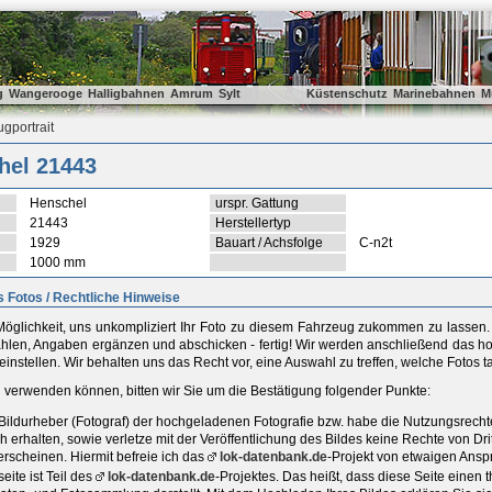
g
Wangerooge
Halligbahnen
Amrum
Sylt
Küstenschutz
Marinebahnen
M
gportrait
hel 21443
Henschel
urspr. Gattung
21443
Herstellertyp
1929
Bauart / Achsfolge
C-n2t
1000 mm
 Fotos / Rechtliche Hinweise
öglichkeit, uns unkompliziert Ihr Foto zu diesem Fahrzeug zukommen zu lassen. D
ählen, Angaben ergänzen und abschicken - fertig! Wir werden anschließend das ho
einstellen. Wir behalten uns das Recht vor, eine Auswahl zu treffen, welche Fotos 
ld verwenden können, bitten wir Sie um die Bestätigung folgender Punkte:
r Bildurheber (Fotograf) der hochgeladenen Fotografie bzw. habe die Nutzungsrec
h erhalten, sowie verletze mit der Veröffentlichung des Bildes keine Rechte von D
rscheinen. Hiermit befreie ich das
lok-datenbank.de
-Projekt von etwaigen Ansp
ite ist Teil des
lok-datenbank.de
-Projektes. Das heißt, dass diese Seite einen t