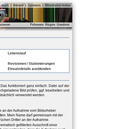
Start
|
Aktuell
|
Updates
|
Mitarbeiter-Index
useum
Fehmarn
Rügen
Usedom
Lebenslauf
Revisionen / Stationierungen
Einsatzdetails ausblenden
as funktioniert ganz einfach: Datei auf der
chgeladene Bild prüfen, ggf. bearbeiten und
tatsächlich verwendet werden.
hte an der Aufnahme vom Bildurheber
ritten. Mein Name darf gemeinsam mit der
rüchen Dritter an der Aufnahme.
hematisch gefilterten Ausschnitt einer