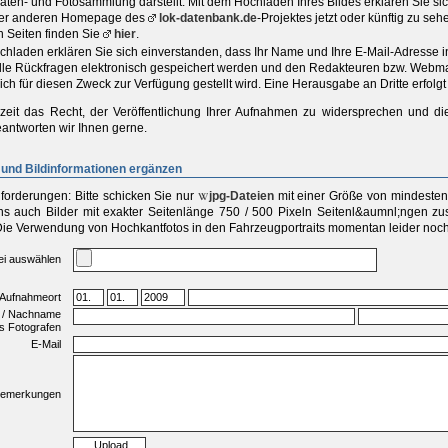
aten- und Fotosammlung darstellt. Mit dem Hochladen Ihres Bildes erklären Sie s
iner anderen Homepage des
lok-datenbank.de
-Projektes jetzt oder künftig zu se
n Seiten finden Sie
hier
.
chladen erklären Sie sich einverstanden, dass Ihr Name und Ihre E-Mail-Adresse 
elle Rückfragen elektronisch gespeichert werden und den Redakteuren bzw. Webma
ich für diesen Zweck zur Verfügung gestellt wird. Eine Herausgabe an Dritte erfolgt 
zeit das Recht, der Veröffentlichung Ihrer Aufnahmen zu widersprechen und di
antworten wir Ihnen gerne.
und Bildinformationen ergänzen
forderungen:
Bitte schicken Sie
nur
jpg-Dateien
mit einer
Größe von mindestens
s auch Bilder mit exakter Seitenlänge 750 / 500 Pixeln Seitenl&aumnl;ngen zu
Die Verwendung von Hochkantfotos in den Fahrzeugportraits momentan leider noch 
ei auswählen
 Aufnahmeort
 / Nachname
s Fotografen
E-Mail
emerkungen