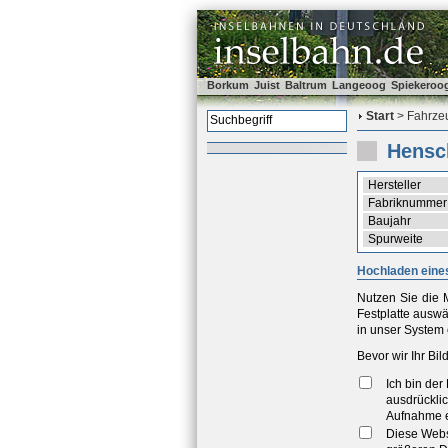
Borkum
Juist
Baltrum
Langeoog
Spiekeroo
Start
> Fahrzeu
Hensc
Hersteller
Fabriknummer
Baujahr
Spurweite
Hochladen eines
Nutzen Sie die M
Festplatte ausw
in unser System 
Bevor wir Ihr Bi
Ich bin de
ausdrücklic
Aufnahme e
Diese Webse