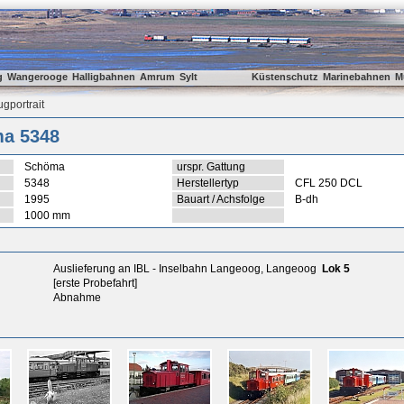
g
Wangerooge
Halligbahnen
Amrum
Sylt
Küstenschutz
Marinebahnen
M
gportrait
a 5348
Schöma
urspr. Gattung
5348
Herstellertyp
CFL 250 DCL
1995
Bauart / Achsfolge
B-dh
1000 mm
Auslieferung an IBL - Inselbahn Langeoog, Langeoog
Lok 5
[erste Probefahrt]
Abnahme