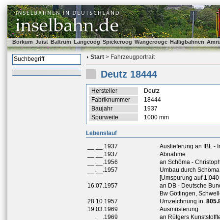
Borkum
Juist
Baltrum
Langeoog
Spiekeroog
Wangerooge
Halligbahnen
Amr
Start
> Fahrzeugportrait
Deutz 18444
Hersteller
Deutz
Fabriknummer
18444
Baujahr
1937
Spurweite
1000 mm
Lebenslauf
__.__.1937
Auslieferung an IBL -
__.__.1937
Abnahme
__.__.1956
an Schöma - Christoph
__.__.1957
Umbau durch Schöma -
[Umspurung auf 1.040
16.07.1957
an DB - Deutsche Bun
Bw Göttingen, Schwel
28.10.1957
Umzeichnung in
805.
19.03.1969
Ausmusterung
__.__.1969
an Rütgers Kunststoff