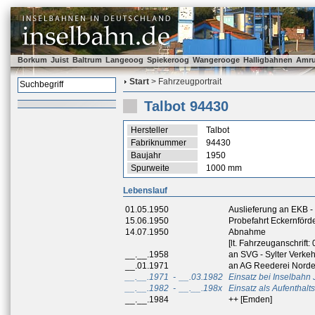
Borkum
Juist
Baltrum
Langeoog
Spiekeroog
Wangerooge
Halligbahnen
Amr
Start
> Fahrzeugportrait
Talbot 94430
Hersteller
Talbot
Fabriknummer
94430
Baujahr
1950
Spurweite
1000 mm
Lebenslauf
01.05.1950
Auslieferung an EKB -
15.06.1950
Probefahrt Eckernförd
14.07.1950
Abnahme
[lt. Fahrzeuganschrift:
__.__.1958
an SVG - Sylter Verkeh
__.01.1971
an AG Reederei Norde
__.__.1971
-
__.03.1982
Einsatz bei Inselbahn 
__.__.1982
-
__.__.198x
Einsatz als Aufenthal
__.__.1984
++ [Emden]