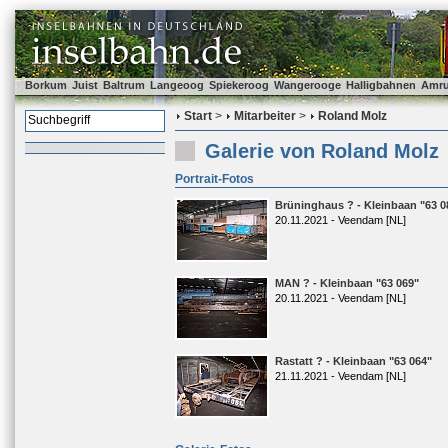
Borkum
Juist
Baltrum
Langeoog
Spiekeroog
Wangerooge
Halligbahnen
Amr
Start
>
Mitarbeiter
>
Roland Molz
Galerie von Roland Molz
Portrait-Fotos
Brüninghaus ? - Kleinbaan "63 0
20.11.2021 - Veendam [NL]
MAN ? - Kleinbaan "63 069"
20.11.2021 - Veendam [NL]
Rastatt ? - Kleinbaan "63 064"
21.11.2021 - Veendam [NL]