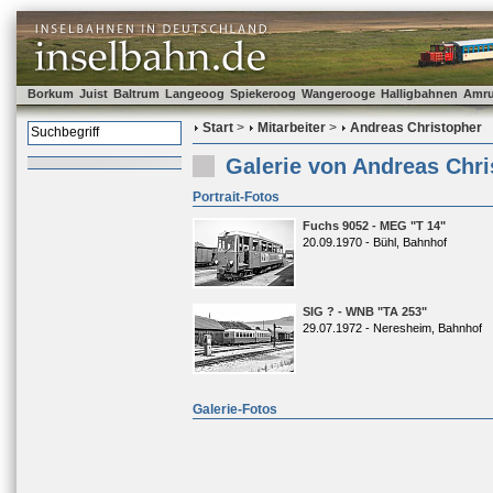
Borkum
Juist
Baltrum
Langeoog
Spiekeroog
Wangerooge
Halligbahnen
Amr
Start
>
Mitarbeiter
>
Andreas Christopher
Galerie von Andreas Chri
Portrait-Fotos
Fuchs 9052 - MEG "T 14"
20.09.1970 - Bühl, Bahnhof
SIG ? - WNB "TA 253"
29.07.1972 - Neresheim, Bahnhof
Galerie-Fotos