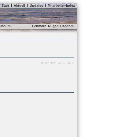
Start
|
Aktuell
|
Updates
|
Mitarbeiter-Index
useum
Fehmarn
Rügen
Usedom
online seit: 12.09.2018