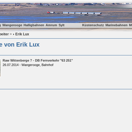
g
Wangerooge
Halligbahnen
Amrum
Sylt
Küstenschutz
Marinebahnen
M
beiter
>
Erik Lux
e von Erik Lux
Raw Wittenberge ? - DB Fernverkehr "63 251"
26.07.2014 - Wangerooge, Bahnhof