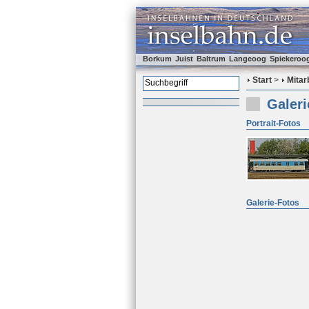
Borkum
Juist
Baltrum
Langeoog
Spiekeroo
Start
>
Mitar
Galeri
Portrait-Fotos
Galerie-Fotos