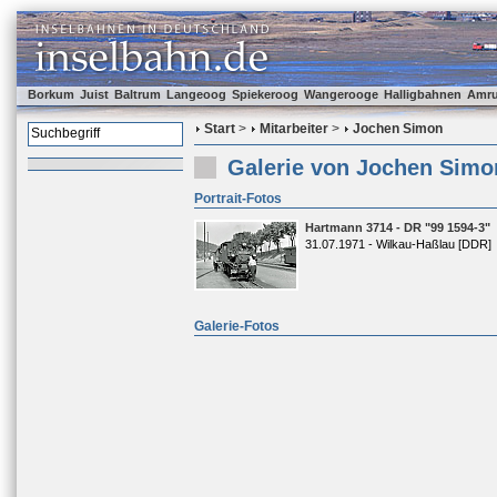
Borkum
Juist
Baltrum
Langeoog
Spiekeroog
Wangerooge
Halligbahnen
Amr
Start
>
Mitarbeiter
>
Jochen Simon
Galerie von Jochen Simo
Portrait-Fotos
Hartmann 3714 - DR "99 1594-3"
31.07.1971 - Wilkau-Haßlau [DDR]
Galerie-Fotos