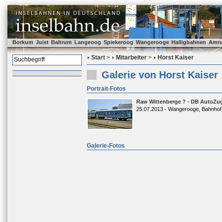
Borkum
Juist
Baltrum
Langeoog
Spiekeroog
Wangerooge
Halligbahnen
Amr
Start
>
Mitarbeiter
>
Horst Kaiser
Galerie von Horst Kaiser
Portrait-Fotos
Raw Wittenberge ? - DB AutoZug
25.07.2013 - Wangerooge, Bahnhof
Galerie-Fotos