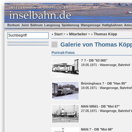
Borkum
Juist
Baltrum
Langeoog
Spiekeroog
Wangerooge
Halligbahnen
Amr
Start
>
Mitarbeiter
>
Thomas Köpp
Galerie von Thomas Köp
Portrait-Fotos
? ? - DB "63 065"
19.05.1971 - Wanerooge, Bahnhof
Brüninghaus ? - DB "Han 85"
19.05.1971 - Wangerooge, Bahnhof
MAN 58561 - DB "Mst 67"
27.05.1971 - Wangeroge, Bahnhof 
MAN ? - DB "Mst 68"