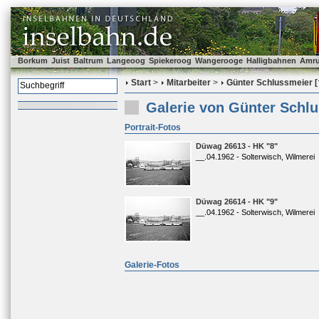
Borkum
Juist
Baltrum
Langeoog
Spiekeroog
Wangerooge
Halligbahnen
Amr
Start
>
Mitarbeiter
>
Günter Schlussmeier [
Galerie von Günter Schlu
Portrait-Fotos
Düwag 26613 - HK "8"
__.04.1962 - Solterwisch, Wilmerei
Düwag 26614 - HK "9"
__.04.1962 - Solterwisch, Wilmerei
Galerie-Fotos