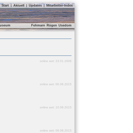
Start
|
Aktuell
|
Updates
|
Mitarbeiter-Index
useum
Fehmarn
Rügen
Usedom
online seit: 23.01.2006
online seit: 06.08.2015
online seit: 10.08.2015
online seit: 08.08.2015