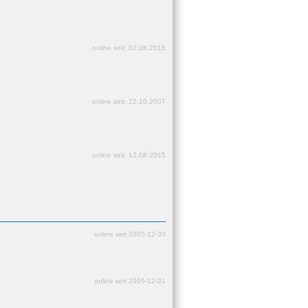
online seit: 02.08.2015
online seit: 22.10.2007
online seit: 12.08.2015
online seit 2005-12-30
online seit 2005-12-31