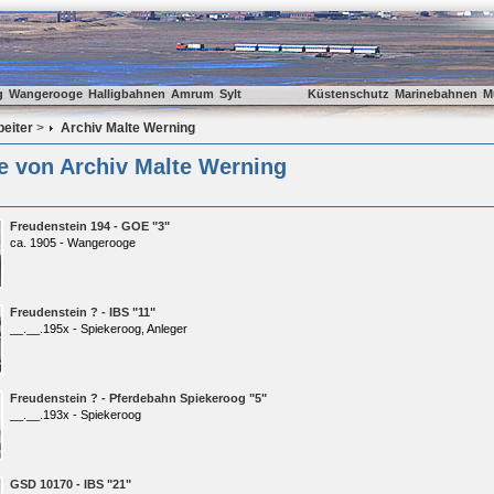
g
Wangerooge
Halligbahnen
Amrum
Sylt
Küstenschutz
Marinebahnen
M
beiter
>
Archiv Malte Werning
e von Archiv Malte Werning
Freudenstein 194 - GOE "3"
ca. 1905 - Wangerooge
Freudenstein ? - IBS "11"
__.__.195x - Spiekeroog, Anleger
Freudenstein ? - Pferdebahn Spiekeroog "5"
__.__.193x - Spiekeroog
GSD 10170 - IBS "21"