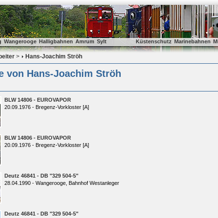
g
Wangerooge
Halligbahnen
Amrum
Sylt
Küstenschutz
Marinebahnen
M
beiter
>
Hans-Joachim Ströh
ie von Hans-Joachim Ströh
BLW 14806 - EUROVAPOR
20.09.1976 - Bregenz-Vorkloster [A]
BLW 14806 - EUROVAPOR
20.09.1976 - Bregenz-Vorkloster [A]
Deutz 46841 - DB "329 504-5"
28.04.1990 - Wangerooge, Bahnhof Westanleger
Deutz 46841 - DB "329 504-5"