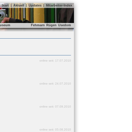
Start
|
Aktuell
|
Updates
|
Mitarbeiter-Index
useum
Fehmarn
Rügen
Usedom
online seit: 17.07.2010
online seit: 24.07.2010
online seit: 07.09.2010
online seit: 05.08.2010