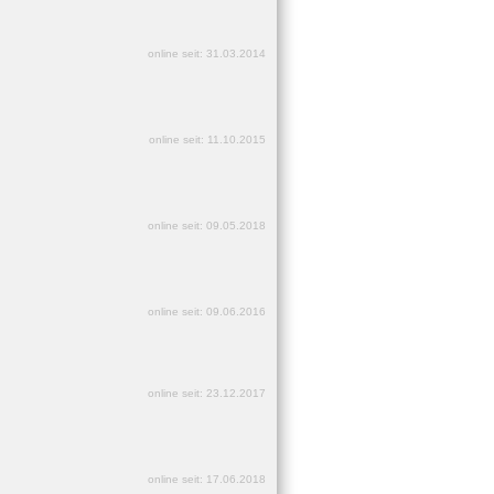
online seit: 31.03.2014
online seit: 11.10.2015
online seit: 09.05.2018
online seit: 09.06.2016
online seit: 23.12.2017
online seit: 17.06.2018