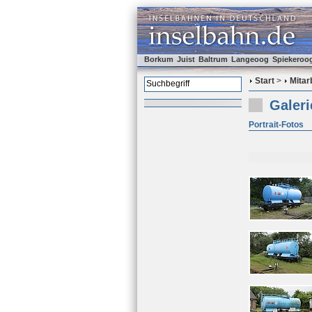
Borkum
Juist
Baltrum
Langeoog
Spiekeroo
Start
>
Mitar
Galer
Portrait-Fotos