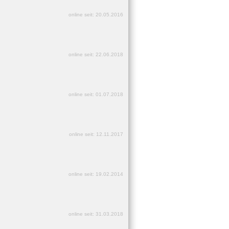
online seit: 20.05.2016
online seit: 22.06.2018
online seit: 01.07.2018
online seit: 12.11.2017
online seit: 19.02.2014
online seit: 31.03.2018