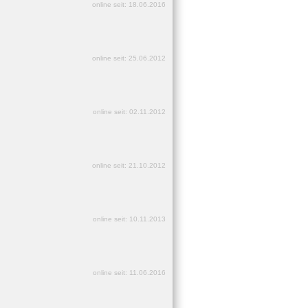
online seit: 18.06.2016
online seit: 25.06.2012
online seit: 02.11.2012
online seit: 21.10.2012
online seit: 10.11.2013
online seit: 11.06.2016