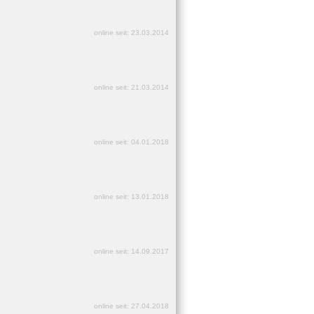
online seit: 23.03.2014
online seit: 21.03.2014
online seit: 04.01.2018
online seit: 13.01.2018
online seit: 14.09.2017
online seit: 27.04.2018