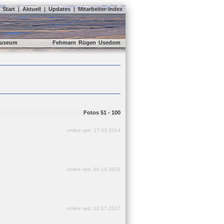
Start
|
Aktuell
|
Updates
|
Mitarbeiter-Index
useum
Fehmarn
Rügen
Usedom
Fotos 51 - 100
online seit: 17.03.2014
online seit: 04.10.2015
online seit: 22.07.2017