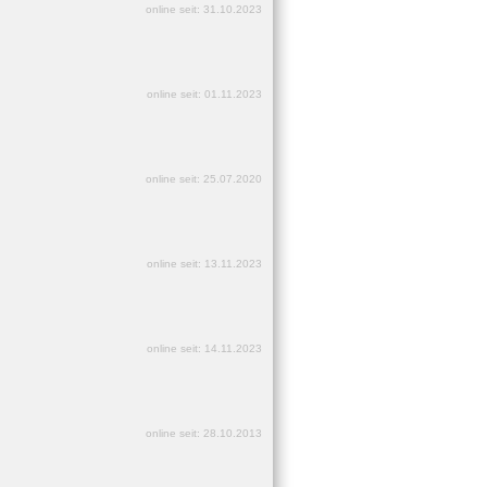
online seit: 31.10.2023
online seit: 01.11.2023
online seit: 25.07.2020
online seit: 13.11.2023
online seit: 14.11.2023
online seit: 28.10.2013