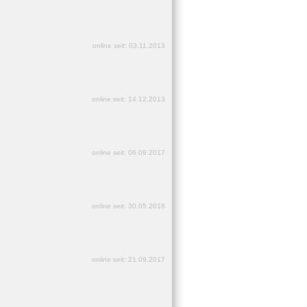
online seit: 03.11.2013
online seit: 14.12.2013
online seit: 06.09.2017
online seit: 30.05.2018
online seit: 21.09.2017