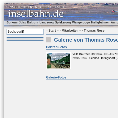
Borkum
Juist
Baltrum
Langeoog
Spiekeroog
Wangerooge
Halligbahnen
Amr
Start
>
Mitarbeiter
>
Thomas Rose
Galerie von Thomas Ros
Portrait-Fotos
VEB Bautzen 39/1964 - DB AG "9
29.05.1994 - Seebad Heringsdorf 
Galerie-Fotos