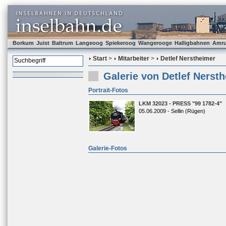
Borkum
Juist
Baltrum
Langeoog
Spiekeroog
Wangerooge
Halligbahnen
Amr
Start
>
Mitarbeiter
>
Detlef Nerstheimer
Galerie von Detlef Nerst
Portrait-Fotos
LKM 32023 - PRESS "99 1782-4"
05.06.2009 - Sellin (Rügen)
Galerie-Fotos