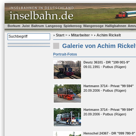
Borkum
Juist
Baltrum
Langeoog
Spiekeroog
Wangerooge
Halligbahnen
Amr
Start
>
Mitarbeiter
>
Achim Rickelt
Galerie von Achim Rickel
Portrait-Fotos
Deutz 36101 - DR "199 001-9"
09.01.1991 - Putbus (Rügen)
Hartmann 3714 - Privat "99 594"
20.09.2006 - Putbus (Rügen)
Hartmann 3714 - Privat "99 594"
20.09.2006 - Putbus (Rügen)
Henschel 24367 - DR "099 780-9"