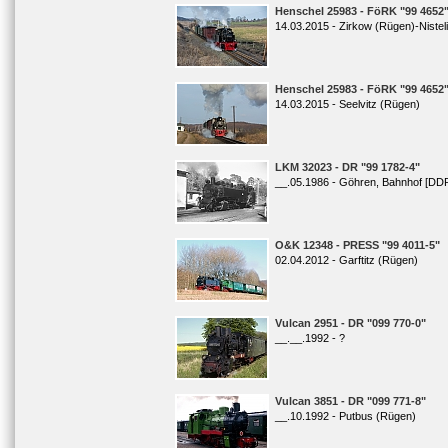
Henschel 25983 - FöRK "99 4652
14.03.2015 - Zirkow (Rügen)-Nisteli
Henschel 25983 - FöRK "99 4652
14.03.2015 - Seelvitz (Rügen)
LKM 32023 - DR "99 1782-4"
__.05.1986 - Göhren, Bahnhof [DD
O&K 12348 - PRESS "99 4011-5"
02.04.2012 - Garftitz (Rügen)
Vulcan 2951 - DR "099 770-0"
__.__.1992 - ?
Vulcan 3851 - DR "099 771-8"
__.10.1992 - Putbus (Rügen)