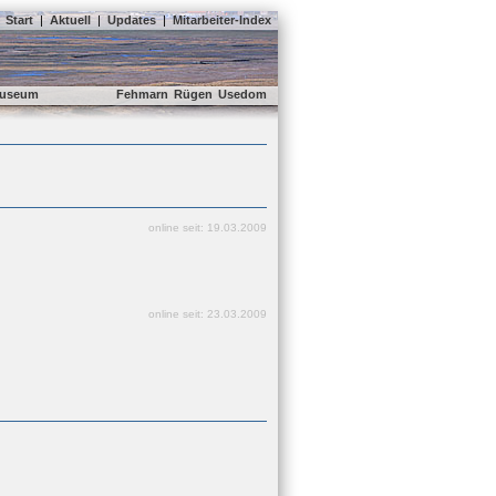
Start
|
Aktuell
|
Updates
|
Mitarbeiter-Index
useum
Fehmarn
Rügen
Usedom
online seit: 19.03.2009
online seit: 23.03.2009