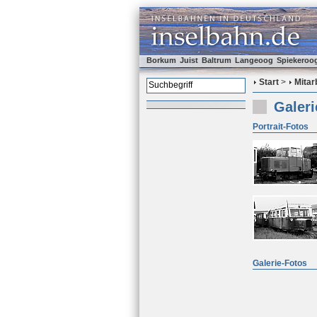
Borkum
Juist
Baltrum
Langeoog
Spiekeroo
Start
>
Mitar
Galeri
Portrait-Fotos
Galerie-Fotos