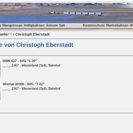
g
Wangerooge
Halligbahnen
Amrum
Sylt
Küstenschutz
Marinebahnen
M
beiter
>
Christoph Eberstadt
e von Christoph Eberstadt
DWK 627 - SVG "L 20"
__.__.1967 - Westerland (Sylt), Bahnhof
Wismar 20300 - SVG "T 22"
__.__.1967 - Westerland (Sylt), Bahnhof