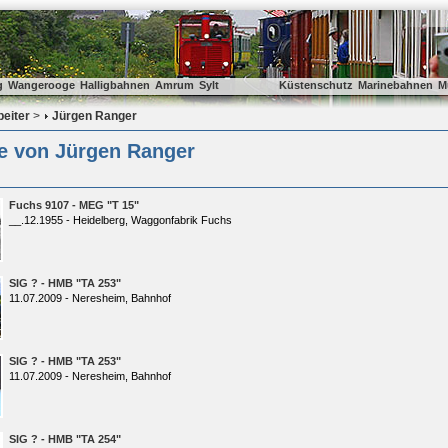
g
Wangerooge
Halligbahnen
Amrum
Sylt
Küstenschutz
Marinebahnen
M
beiter
>
Jürgen Ranger
ie von Jürgen Ranger
Fuchs 9107 - MEG "T 15"
__.12.1955 - Heidelberg, Waggonfabrik Fuchs
SIG ? - HMB "TA 253"
11.07.2009 - Neresheim, Bahnhof
SIG ? - HMB "TA 253"
11.07.2009 - Neresheim, Bahnhof
SIG ? - HMB "TA 254"