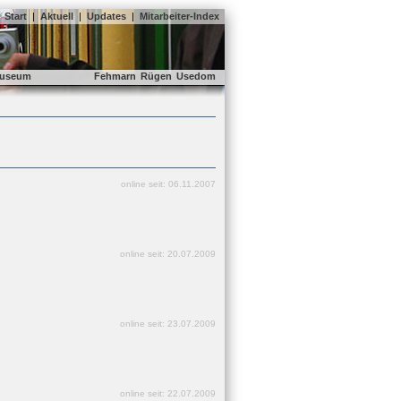
Start
|
Aktuell
|
Updates
|
Mitarbeiter-Index
useum
Fehmarn
Rügen
Usedom
online seit: 06.11.2007
online seit: 20.07.2009
online seit: 23.07.2009
online seit: 22.07.2009