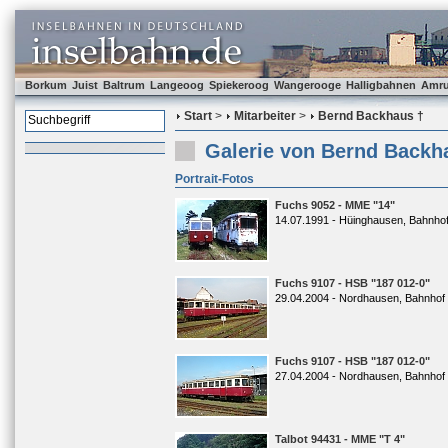
Borkum
Juist
Baltrum
Langeoog
Spiekeroog
Wangerooge
Halligbahnen
Amr
Start
>
Mitarbeiter
>
Bernd Backhaus †
Galerie von Bernd Backh
Portrait-Fotos
Fuchs 9052 - MME "14"
14.07.1991 - Hüinghausen, Bahnho
Fuchs 9107 - HSB "187 012-0"
29.04.2004 - Nordhausen, Bahnhof
Fuchs 9107 - HSB "187 012-0"
27.04.2004 - Nordhausen, Bahnhof
Talbot 94431 - MME "T 4"