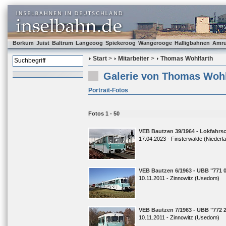
Borkum
Juist
Baltrum
Langeoog
Spiekeroog
Wangerooge
Halligbahnen
Amr
Start
>
Mitarbeiter
>
Thomas Wohlfarth
Galerie von Thomas Wohl
Portrait-Fotos
Fotos 1 - 50
VEB Bautzen 39/1964 - Lokfahrsc
17.04.2023 - Finsterwalde (Niederla
VEB Bautzen 6/1963 - UBB "771 
10.11.2011 - Zinnowitz (Usedom)
VEB Bautzen 7/1963 - UBB "772 
10.11.2011 - Zinnowitz (Usedom)