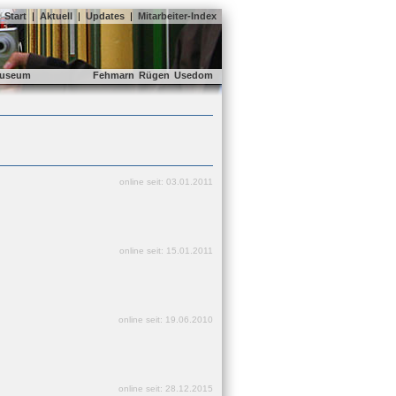
Start
|
Aktuell
|
Updates
|
Mitarbeiter-Index
useum
Fehmarn
Rügen
Usedom
online seit: 03.01.2011
online seit: 15.01.2011
online seit: 19.06.2010
online seit: 28.12.2015