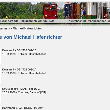
g
Wangerooge
Halligbahnen
Amrum
Sylt
Küstenschutz
Marinebahnen
M
beiter
>
Michael Hafenrichter
e von Michael Hafenrichter
Dessau ? - DB "426 002-2"
19.03.1978 - Koblenz, Hauptbahnhof
Dessau ? - DB "426 002-2"
19.03.1978 - Koblenz, Hauptbahnhof
Deutz 55486 - MOB "Tm 2/2 2"
20.09.2006 - Chernex, Bahnhof [CH]
Hartmann 3792 - DGEG "99 604"