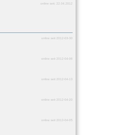
online seit: 22.04.2012
online seit 2012-03-30
online seit 2012-04-06
online seit 2012-04-13
online seit 2012-04-20
online seit 2013-04-05