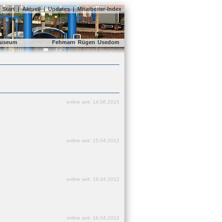
Start
|
Aktuell
|
Updates
|
Mitarbeiter-Index
useum
Fehmarn
Rügen
Usedom
online seit: 14.06.2015
online seit: 15.04.2012
online seit: 19.04.2012
online seit: 16.04.2012