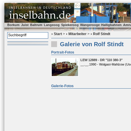
Borkum
Juist
Baltrum
Langeoog
Spiekeroog
Wangerooge
Halligbahnen
Amr
Start
>
Mitarbeiter
>
Rolf Stindt
Galerie von Rolf Stindt
Portrait-Fotos
LEW 12889 - DR "110 380-3"
__.__.1990 - Wolgast-Mahlzow (Us
Galerie-Fotos