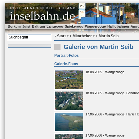
Borkum
Juist
Baltrum
Langeoog
Spiekeroog
Wangerooge
Halligbahnen
Amr
Start
>
Mitarbeiter
>
Martin Seib
Galerie von Martin Seib
Portrait-Fotos
Galerie-Fotos
18.08.2005 - Wangerooge
18.08.2005 - Wangerooge, Bahnhof
17.06.2006 - Wangerooge, Harle H
17.06.2006 - Wangerooge