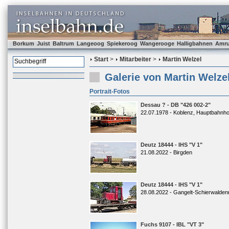
Borkum
Juist
Baltrum
Langeoog
Spiekeroog
Wangerooge
Halligbahnen
Amr
Start
>
Mitarbeiter
>
Martin Welzel
Galerie von Martin Welze
Portrait-Fotos
Dessau ? - DB "426 002-2"
22.07.1978 - Koblenz, Hauptbahnho
Deutz 18444 - IHS "V 1"
21.08.2022 - Birgden
Deutz 18444 - IHS "V 1"
28.08.2022 - Gangelt-Schierwalden
Fuchs 9107 - IBL "VT 3"