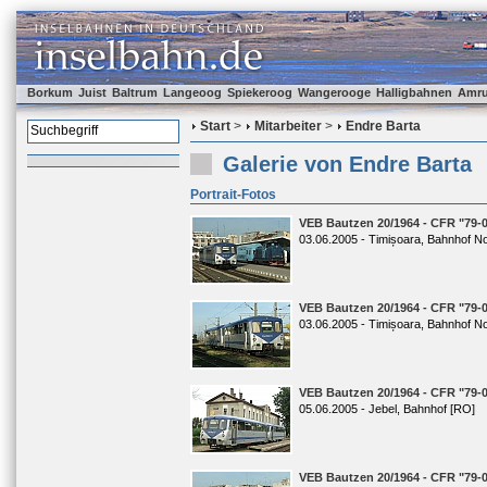
Borkum
Juist
Baltrum
Langeoog
Spiekeroog
Wangerooge
Halligbahnen
Amr
Start
>
Mitarbeiter
>
Endre Barta
Galerie von Endre Barta
Portrait-Fotos
VEB Bautzen 20/1964 - CFR "79-
03.06.2005 - Timișoara, Bahnhof N
VEB Bautzen 20/1964 - CFR "79-
03.06.2005 - Timișoara, Bahnhof N
VEB Bautzen 20/1964 - CFR "79-
05.06.2005 - Jebel, Bahnhof [RO]
VEB Bautzen 20/1964 - CFR "79-