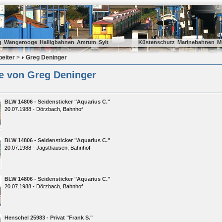
g
Wangerooge
Halligbahnen
Amrum
Sylt
Küstenschutz
Marinebahnen
M
beiter
>
Greg Deninger
ie von Greg Deninger
BLW 14806 - Seidensticker "Aquarius C."
20.07.1988 - Dörzbach, Bahnhof
BLW 14806 - Seidensticker "Aquarius C."
20.07.1988 - Jagsthausen, Bahnhof
BLW 14806 - Seidensticker "Aquarius C."
20.07.1988 - Dörzbach, Bahnhof
Henschel 25983 - Privat "Frank S."