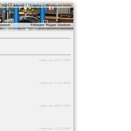
Start
|
Aktuell
|
Updates
|
Mitarbeiter-Index
useum
Fehmarn
Rügen
Usedom
online seit: 05.01.2006
online seit: 13.01.2006
online seit: 28.01.2006
online seit: 16.03.2006