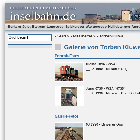
Borkum
Juist
Baltrum
Langeoog
Spiekeroog
Wangerooge
Halligbahnen
Amr
Start
>
Mitarbeiter
>
Torben Kluwe
Galerie von Torben Kluw
Portrait-Fotos
Diema 1894 - WSA
__.08.1990 - Minsener Oog
Jung 6735 - WSA "6735"
__.08.1990 - Minsener Oog, Bauhof
Galerie-Fotos
08.1990 - Minsener Oog