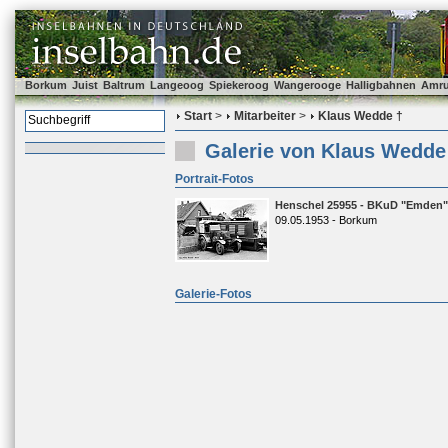
Borkum
Juist
Baltrum
Langeoog
Spiekeroog
Wangerooge
Halligbahnen
Amr
Start
>
Mitarbeiter
>
Klaus Wedde †
Galerie von Klaus Wedde
Portrait-Fotos
Henschel 25955 - BKuD "Emden"
09.05.1953 - Borkum
Galerie-Fotos