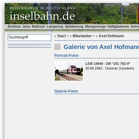
Borkum
Juist
Baltrum
Langeoog
Spiekeroog
Wangerooge
Halligbahnen
Amr
Start
>
Mitarbeiter
>
Axel Hofmann
Galerie von Axel Hofman
Portrait-Fotos
LEW 14849 - DR "201 792-9"
20.08.1992 - Ückeritz (Usedom)
Galerie-Fotos