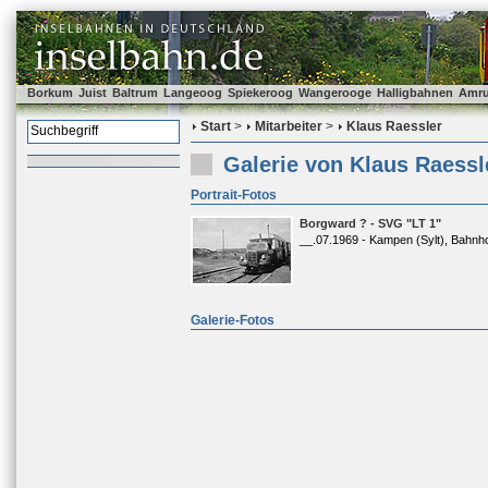
Borkum
Juist
Baltrum
Langeoog
Spiekeroog
Wangerooge
Halligbahnen
Amr
Start
>
Mitarbeiter
>
Klaus Raessler
Galerie von Klaus Raessl
Portrait-Fotos
Borgward ? - SVG "LT 1"
__.07.1969 - Kampen (Sylt), Bahnh
Galerie-Fotos