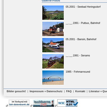
Galerie-Fotos
05.2001 - Seebad Heringsdorf
__.__.1991 - Putbus, Bahnhof
05.2001 - Bansin, Bahnhof
__.__.1991 - Serams
1985 - Fehmarnsund
Bilder gesucht!
|
Impressum + Datenschutz
|
FAQ
|
Kontakt
|
Literatur + Qu