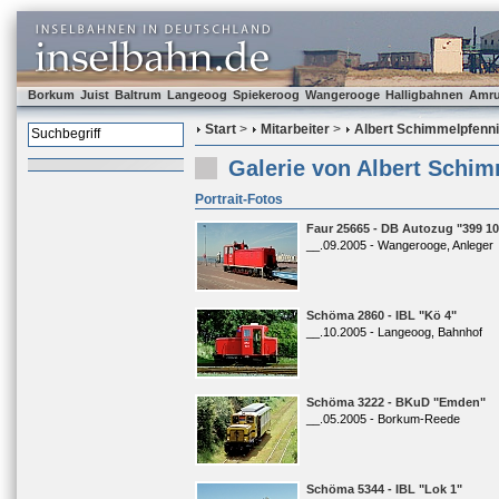
Borkum
Juist
Baltrum
Langeoog
Spiekeroog
Wangerooge
Halligbahnen
Amr
Start
>
Mitarbeiter
>
Albert Schimmelpfenn
Galerie von Albert Schi
Portrait-Fotos
Faur 25665 - DB Autozug "399 10
__.09.2005 - Wangerooge, Anleger
Schöma 2860 - IBL "Kö 4"
__.10.2005 - Langeoog, Bahnhof
Schöma 3222 - BKuD "Emden"
__.05.2005 - Borkum-Reede
Schöma 5344 - IBL "Lok 1"