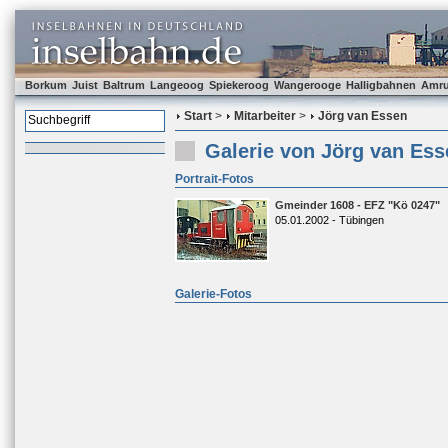
Borkum
Juist
Baltrum
Langeoog
Spiekeroog
Wangerooge
Halligbahnen
Amr
Start
>
Mitarbeiter
>
Jörg van Essen
Galerie von Jörg van Ess
Portrait-Fotos
Gmeinder 1608 - EFZ "Kö 0247"
05.01.2002 - Tübingen
Galerie-Fotos