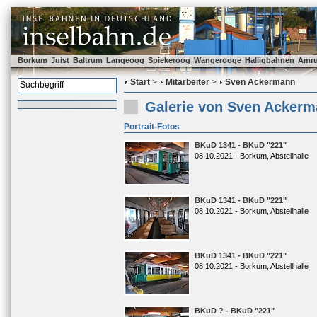
Borkum
Juist
Baltrum
Langeoog
Spiekeroog
Wangerooge
Halligbahnen
Amr
Start
>
Mitarbeiter
>
Sven Ackermann
Galerie von Sven Acker
Portrait-Fotos
BKuD 1341 - BKuD "221"
08.10.2021 - Borkum, Abstellhalle
BKuD 1341 - BKuD "221"
08.10.2021 - Borkum, Abstellhalle
BKuD 1341 - BKuD "221"
08.10.2021 - Borkum, Abstellhalle
BKuD ? - BKuD "221"