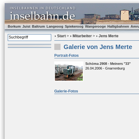
Borkum
Juist
Baltrum
Langeoog
Spiekeroog
Wangerooge
Halligbahnen
Amr
Start
>
Mitarbeiter
>
Jens Merte
Galerie von Jens Merte
Portrait-Fotos
Schöma 2908 - Meiners "33"
26.04.2006 - Gnarrenburg
Galerie-Fotos